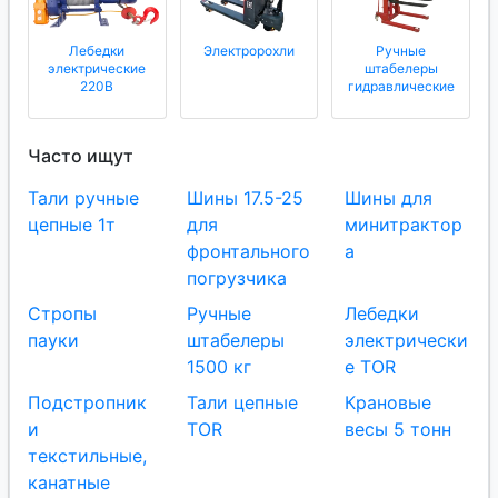
Лебедки
Электророхли
Ручные
электрические
штабелеры
220В
гидравлические
Часто ищут
Тали ручные
Шины 17.5-25
Шины для
цепные 1т
для
минитрактор
фронтального
а
погрузчика
Стропы
Ручные
Лебедки
пауки
штабелеры
электрически
1500 кг
е TOR
Подстропник
Тали цепные
Крановые
и
TOR
весы 5 тонн
текстильные,
канатные